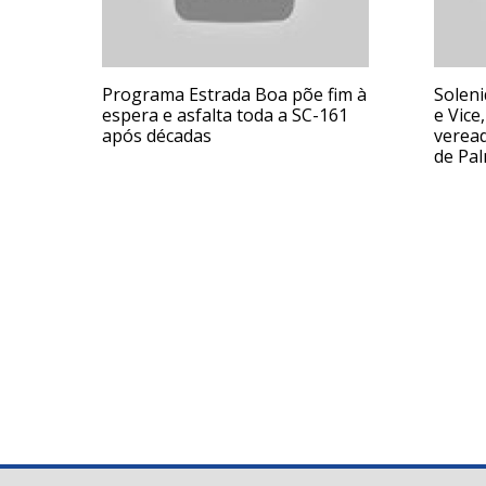
Programa Estrada Boa põe fim à
Soleni
espera e asfalta toda a SC-161
e Vice
após décadas
veread
de Pa