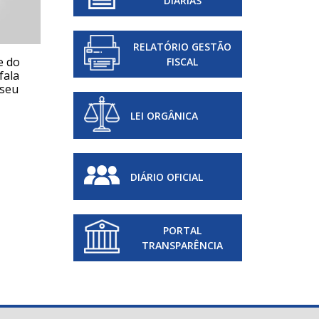
DIÁRIAS
RELATÓRIO GESTÃO
e do
Vereadores Mirins tomam posse
Câm
FISCAL
fala
para o mandato legislativo em
ses
 seu
Palma Sola
LEI ORGÂNICA
DIÁRIO OFICIAL
PORTAL
TRANSPARÊNCIA